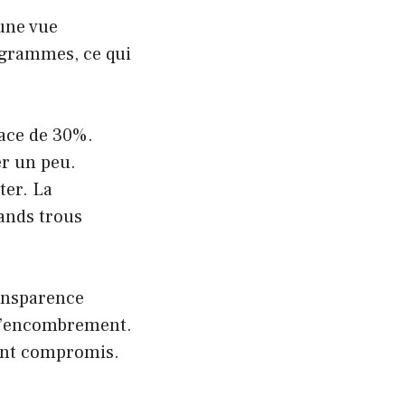
 une vue
logrammes, ce qui
pace de 30%.
er un peu.
ter. La
rands trous
ransparence
 l’encombrement.
lent compromis.