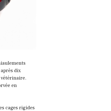
 miaulements
 après dix
 vétérinaire.
orvée en
es cages rigides