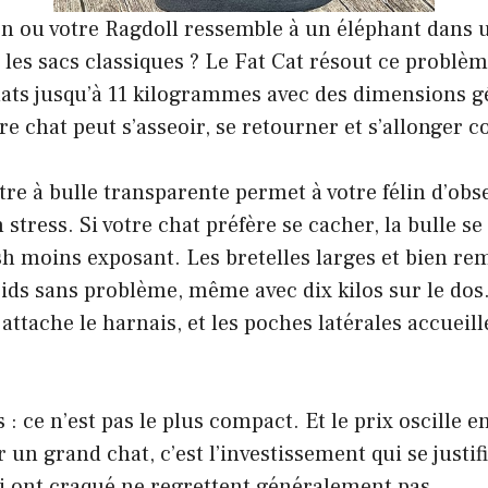
n ou votre Ragdoll ressemble à un éléphant dans u
les sacs classiques ? Le Fat Cat résout ce problème
hats jusqu’à 11 kilogrammes avec des dimensions g
re chat peut s’asseoir, se retourner et s’allonger 
re à bulle transparente permet à votre félin d’obse
n stress. Si votre chat préfère se cacher, la bulle s
 moins exposant. Les bretelles larges et bien r
ids sans problème, même avec dix kilos sur le dos.
 attache le harnais, et les poches latérales accuei
: ce n’est pas le plus compact. Et le prix oscille e
 un grand chat, c’est l’investissement qui se justif
i ont craqué ne regrettent généralement pas.