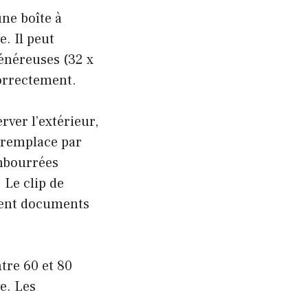
ne boîte à
. Il peut
énéreuses (32 x
correctement.
rver l’extérieur,
e remplace par
embourrées
 Le clip de
llent documents
ntre 60 et 80
ie. Les