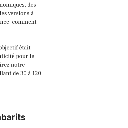
onomiques, des
es versions à
ndance, comment
jectif était
aticité pour le
irez notre
llant de 30 à 120
abarits